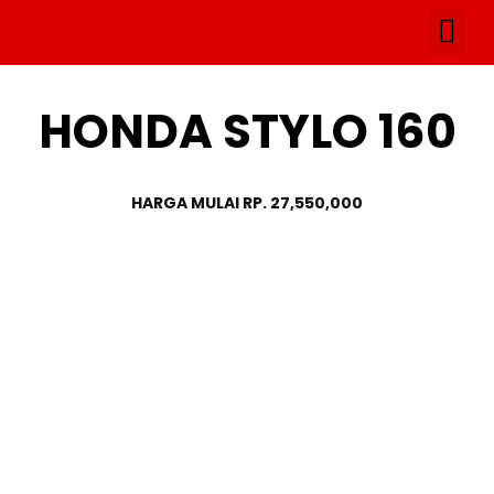
Skip
Me
to
Artikel & P
content
HONDA STYLO 160
HARGA MULAI RP. 27,550,000